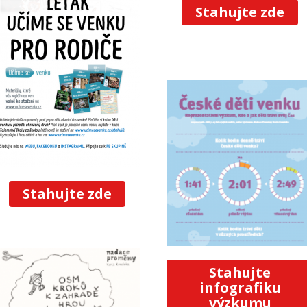
Stahujte zde
Stahujte zde
Stahujte
infografiku
výzkumu