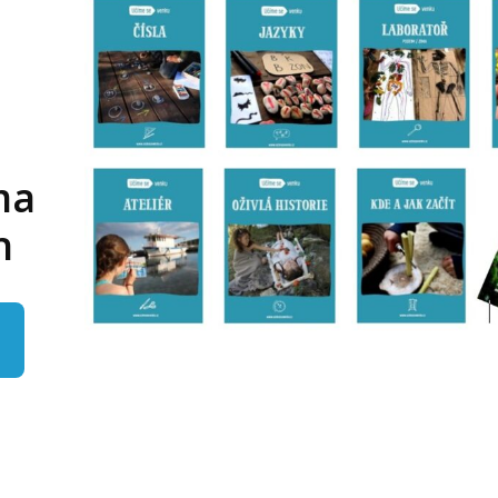
ma
en