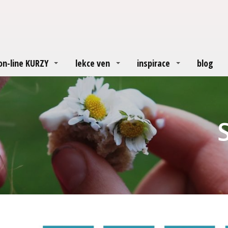
on-line KURZY
lekce ven
inspirace
blog