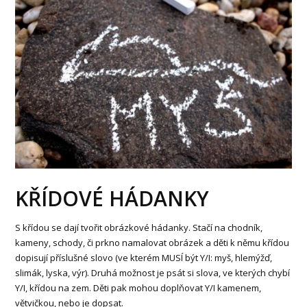
KŘÍDOVÉ HÁDANKY
S křídou se dají tvořit obrázkové hádanky. Stačí na chodník,
kameny, schody, či prkno namalovat obrázek a děti k němu křídou
dopisují příslušné slovo (ve kterém MUSÍ být Y/I: myš, hlemýžď,
slimák, lyska, výr). Druhá možnost je psát si slova, ve kterých chybí
Y/I, křídou na zem. Děti pak mohou doplňovat Y/I kamenem,
větvičkou, nebo je dopsat.