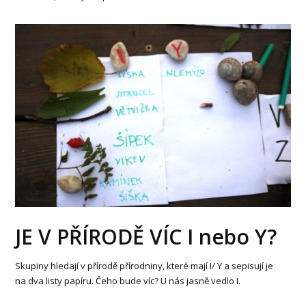
JE V PŘÍRODĚ VÍC I nebo Y?
Skupiny hledají v přírodě přírodniny, které mají I/ Y a sepisují je
na dva listy papíru. Čeho bude víc? U nás jasně vedlo I.