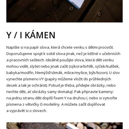
Y / I KÁMEN
Napište si na papír slova, která chcete venku s dětmi procvičit.
Doporučujeme spojit k sobě slova jinak, než je běžné v učebnicích
a pracovních sešitech. Ideálně použijte slova, která děti venku
mohou vidět, slyšet nebo jinak zažít (sýkora/brhlík, sýček/kulíšek,
babyka/modřín, hlemýžď/slimák, mšice/myšice, býk/bizon). U slov
vynechte písmeno I/Y (papíry můžeme vložit do průhledných
desek a tak je ochránit). Pokud je třeba, přidejte obrázky, nebo
nechte děti, ať obrázky samy domalují. Pak připravte kameny:
na jednu stranu děti dopíší fixem Y na druhou I, nebo si vytvořte
písmena z větvičky či modelíny. A můžete začít doplňovat
a vyprávět si o slovech.