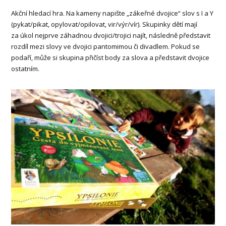
Akční hledací hra. Na kameny napište „zákeřné dvojice“ slov s I a Y
(pykat/pikat, opylovat/opilovat, vir/výr/vír). Skupinky dětí mají
za úkol nejprve záhadnou dvojici/trojici najít, následně představit
rozdíl mezi slovy ve dvojici pantomimou či divadlem. Pokud se
podaří, může si skupina přičíst body za slova a představit dvojice
ostatním.