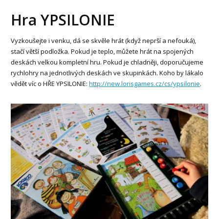
Hra YPSILONIE
Vyzkoušejte i venku, dá se skvěle hrát (když neprší a nefouká),
stačí větší podložka. Pokud je teplo, můžete hrát na spojených
deskách velkou kompletní hru. Pokud je chladněji, doporučujeme
rychlohry na jednotlivých deskách ve skupinkách. Koho by lákalo
vědět víc o HŘE YPSILONIE:
http://new.lorisgames.cz/cs/ypsilonie
.