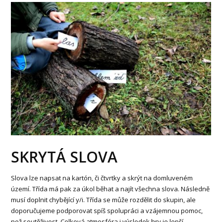
SKRYTÁ SLOVA
Slova lze napsat na kartón, či čtvrtky a skrýt na domluveném
území. Třída má pak za úkol běhat a najít všechna slova. Následně
musí doplnit chybějící y/i. Třída se může rozdělit do skupin, ale
doporučujeme podporovat spíš spolupráci a vzájemnou pomoc,
než soutěživost. Celková atmosféra i výsledek hry je lepší.