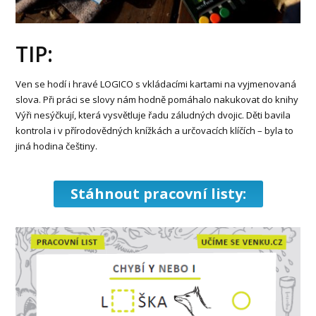
TIP:
Ven se hodí i hravé LOGICO s vkládacími kartami na vyjmenovaná
slova. Při práci se slovy nám hodně pomáhalo nakukovat do knihy
Výři nesýčkují, která vysvětluje řadu záludných dvojic. Děti bavila
kontrola i v přírodovědných knížkách a určovacích klíčích – byla to
jiná hodina češtiny.
Stáhnout pracovní listy: