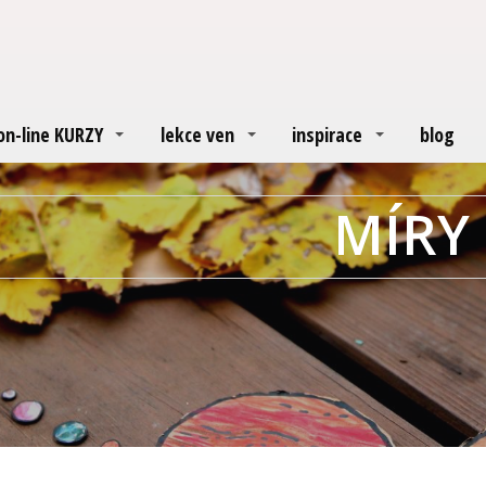
on-line KURZY
lekce ven
inspirace
blog
MÍR