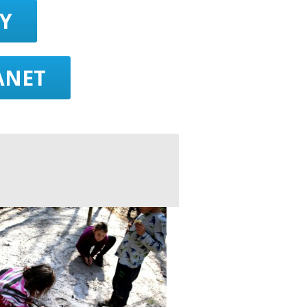
Y
LANET