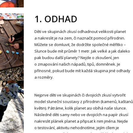
1. ODHAD
Děti ve skupinách zkusí odhadnout velikosti planet
a nakreslit je na zem, či naznačit pomocí přírodnin.
Můžete se domluvit, že dodržíte společné měřítko –
Slunce bude mít průměr 1 metr. Jak velké a jak daleko
pak budou další planety? Nejde o zkoušení, jen
o zmapování našich nápadů, tipů, domněnek. Je
přínosné, pokud bude mít každá skupina jiné odhady
a rozměry.
Nejprve děti ve skupinách či dvojicích zkusí vytvořit
model sluneční soustavy z přírodnin (kamenů, kaštanů
květin). Pátráme, kolik planet asi obíhá naše slunce.
Následně děti samy nebo ve dvojicích na papír zkusí
nakreslit plánek planet a připsat k nim jména. Nejde
o testování, aktivitu nehodnotíme, jejím cílem je