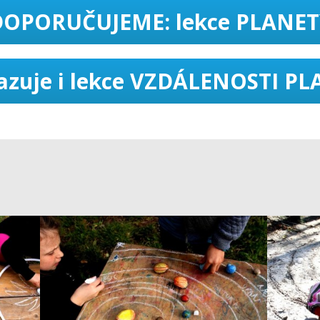
DOPORUČUJEME: lekce PLANET
zuje i lekce VZDÁLENOSTI P