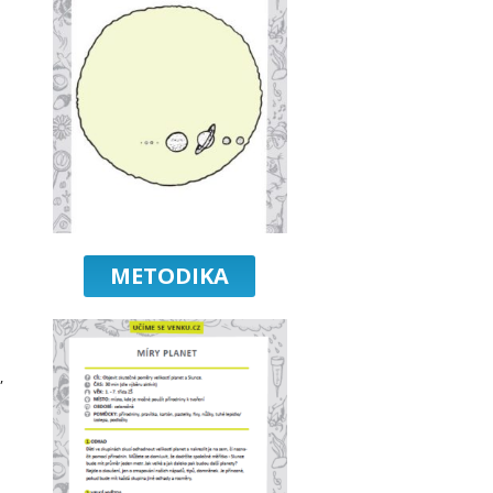
METODIKA
,