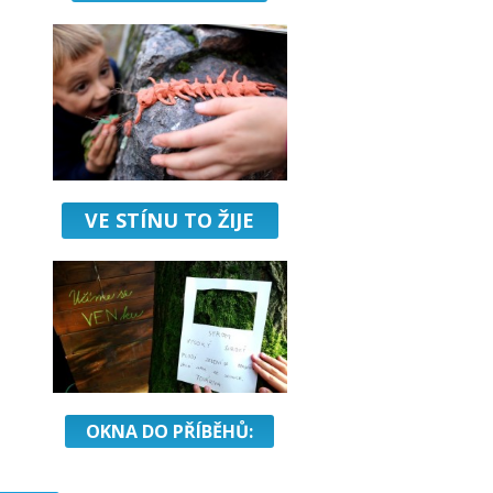
VE STÍNU TO ŽIJE
OKNA DO PŘÍBĚHŮ: