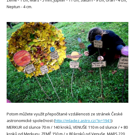
Neptun - 4 cm.
Potom můžete využít přepočítané vzdálenosti ze stránek České
astronomické společnost (
http://mladez.astro.cz/?p=1941
):
MERKUR od slunce 70 m / 140 kroků, VENUŠE 110 m od slunce / + 80
kroků od Merkuru, ZEMĚ 150 m / + 80 kroků od Venuše, MARS 220