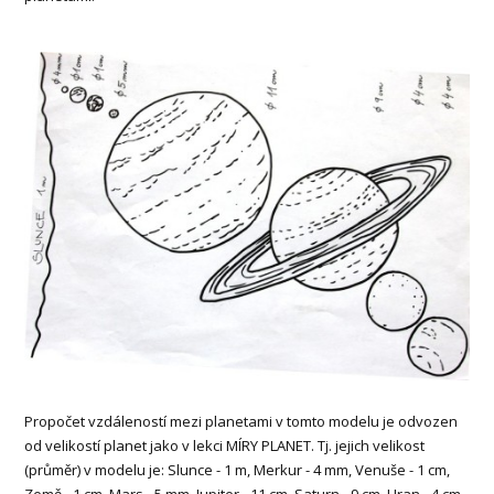
Propočet vzdáleností mezi planetami v tomto modelu je odvozen
od velikostí planet jako v lekci MÍRY PLANET. Tj. jejich velikost
(průměr) v modelu je: Slunce - 1 m, Merkur - 4 mm, Venuše - 1 cm,
Země - 1 cm, Mars - 5 mm, Jupiter - 11 cm, Saturn - 9 cm, Uran - 4 cm,