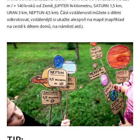
m / + 140 kroků od Země, JUPITER ¾ kilometru, SATURN 1,5 km,
URAN 3 km, NEPTUN 4,5 km). Část vzdáleností můžete s dětmi
odkrokovat, vzdálenější si ukažte alespoň na mapě (například
na cestě k dětem domů, na náměstí atd.).
TIP: