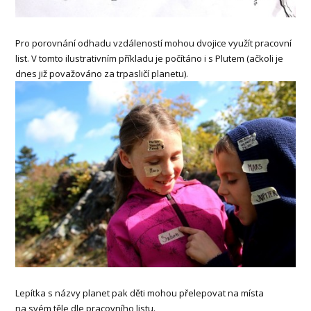
Pro porovnání odhadu vzdáleností mohou dvojice využít pracovní
list. V tomto ilustrativním příkladu je počítáno i s Plutem (ačkoli je
dnes již považováno za trpasličí planetu).
Lepítka s názvy planet pak děti mohou přelepovat na místa
na svém těle dle pracovního listu.