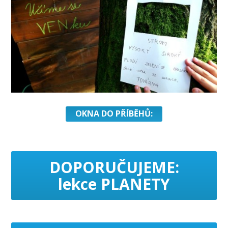
OKNA DO PŘÍBĚHŮ:
DOPORUČUJEME:
lekce PLANETY