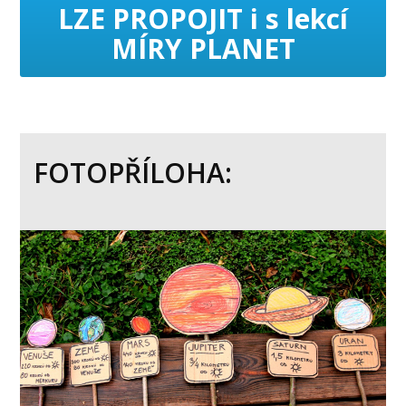
LZE PROPOJIT i s lekcí
MÍRY PLANET
FOTOPŘÍLOHA: