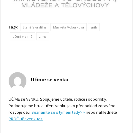
Tagy:
čtenářská dílna
Markéta Vokurková
sníh
učení v zimě
zima
Učíme se venku
UČÍME se VENKU. Spojujeme učitele, rodiče i odborníky.
Podporujeme hru a učení venku jako předpoklad zdravého
rozvoje dětí.
Seznamte se s týmem tady>>
nebo nahlédněte
PROČ učit venku>>