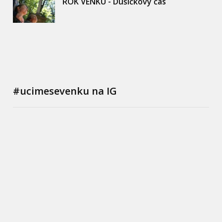
ROK VENKU - Dušičkový čas
#ucimesevenku na IG