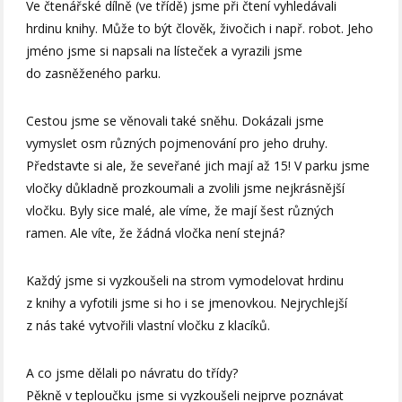
Ve čtenářské dílně (ve třídě) jsme při čtení vyhledávali
hrdinu knihy. Může to být člověk, živočich i např. robot. Jeho
jméno jsme si napsali na lísteček a vyrazili jsme
do zasněženého parku.
Cestou jsme se věnovali také sněhu. Dokázali jsme
vymyslet osm různých pojmenování pro jeho druhy.
Představte si ale, že seveřané jich mají až 15! V parku jsme
vločky důkladně prozkoumali a zvolili jsme nejkrásnější
vločku. Byly sice malé, ale víme, že mají šest různých
ramen. Ale víte, že žádná vločka není stejná?
Každý jsme si vyzkoušeli na strom vymodelovat hrdinu
z knihy a vyfotili jsme si ho i se jmenovkou. Nejrychlejší
z nás také vytvořili vlastní vločku z klacíků.
A co jsme dělali po návratu do třídy?
Pěkně v teploučku jsme si vyzkoušeli nejprve poznávat