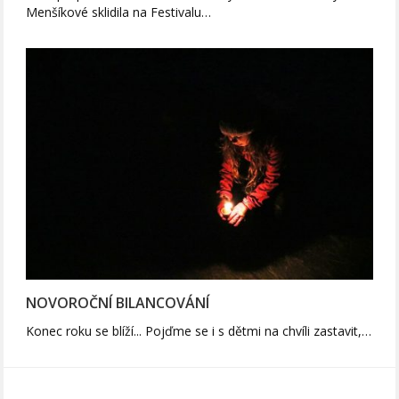
Menšíkové sklidila na Festivalu…
NOVOROČNÍ BILANCOVÁNÍ
Konec roku se blíží... Pojďme se i s dětmi na chvíli zastavit,…