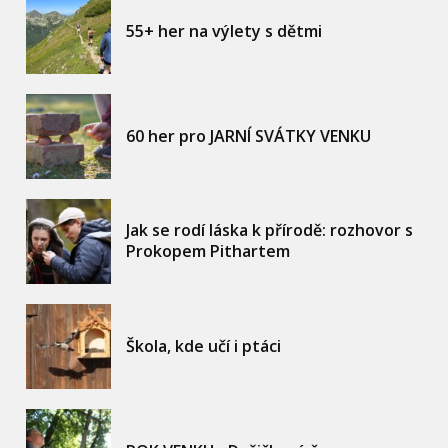
55+ her na výlety s dětmi
60 her pro JARNÍ SVÁTKY VENKU
Jak se rodí láska k přírodě: rozhovor s
Prokopem Pithartem
Škola, kde učí i ptáci