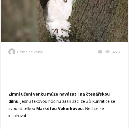
Učíme se venku
0
3461x
Zimní učení venku může navázat i na čtenářskou
dílnu
. Jednu takovou hodinu zažili žáci ze ZŠ Kunratice se
svou učitelkou
Markétou Vokurkovou.
Nechte se
inspirovat: