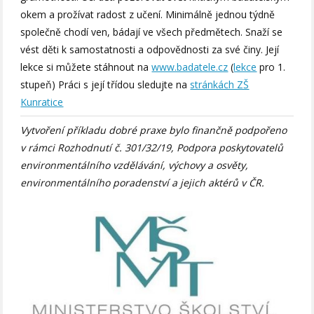
okem a prožívat radost z učení. Minimálně jednou týdně
společně chodí ven, bádají ve všech předmětech. Snaží se
vést děti k samostatnosti a odpovědnosti za své činy. Její
lekce si můžete stáhnout na
www.badatele.cz
(
lekce
pro 1.
stupeň) Práci s její třídou sledujte na
stránkách ZŠ
Kunratice
Vytvoření příkladu dobré praxe bylo finančně podpořeno
v rámci Rozhodnutí č. 301/32/19, Podpora poskytovatelů
environmentálního vzdělávání, výchovy a osvěty,
environmentálního poradenství a jejich aktérů v ČR.