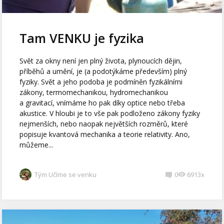
Tam VENKU je fyzika
Svět za okny není jen plný života, plynoucích dějin,
příběhů a umění, je (a podotýkáme především) plný
fyziky. Svět a jeho podoba je podmíněn fyzikálními
zákony, termomechanikou, hydromechanikou
a gravitací, vnímáme ho pak díky optice nebo třeba
akustice. V hloubi je to vše pak podloženo zákony fyziky
nejmenších, nebo naopak největších rozměrů, které
popisuje kvantová mechanika a teorie relativity. Ano,
můžeme...
Tým Učíme se venku
0
6913x