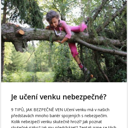
Je učení venku nebezpečné?
9 TIPŮ, JAK BEZPEČNĚ VEN Učení venku má v našich
představách mnoho bariér spojených s nebezpečím.
Kolik nebezpečí venku skutečně hrozí? Jak poznat
skutečné riziko? Jak mu předcházet? Zeptali jsme se těch