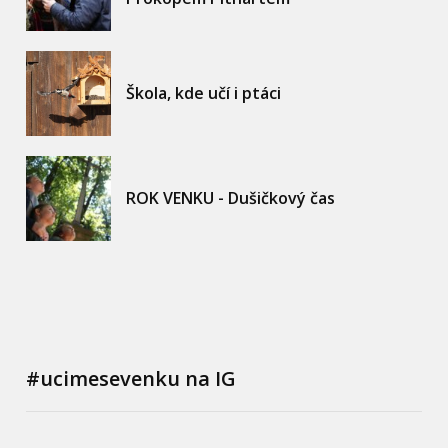
Škola, kde učí i ptáci
ROK VENKU - Dušičkový čas
#ucimesevenku na IG