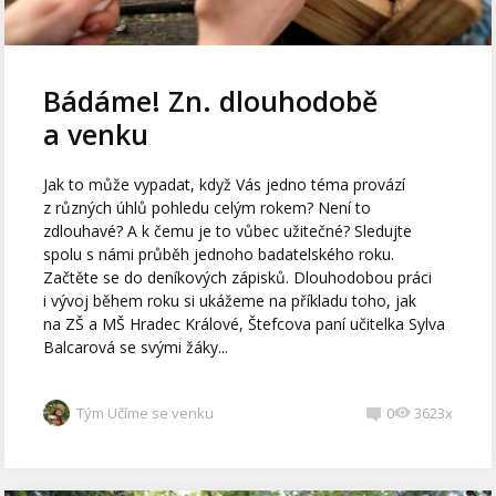
Bádáme! Zn. dlouhodobě
a venku
Jak to může vypadat, když Vás jedno téma provází
z různých úhlů pohledu celým rokem? Není to
zdlouhavé? A k čemu je to vůbec užitečné? Sledujte
spolu s námi průběh jednoho badatelského roku.
Začtěte se do deníkových zápisků. Dlouhodobou práci
i vývoj během roku si ukážeme na příkladu toho, jak
na ZŠ a MŠ Hradec Králové, Štefcova paní učitelka Sylva
Balcarová se svými žáky...
Tým Učíme se venku
0
3623x