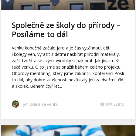
Společně ze školy do přírody –
Posíláme to dál
Venku konečně začalo jaro a je čas vytáhnout děti
i kolegy ven, vyrazit s dětmi nasbírat přírodní materiály,
začít tvořit a se svými výrobky si pak hrát. Jak jinak než
také venku. O to jsme se snažili během celého projektu
Oborový mentoring, který jsme zakončili konferencí Pošli
to dál, aby dobré zkušenosti nezůstaly jen za dveřmi tříd
a školek. Během čtyř let...
Tým Učíme se venku
0
3381x