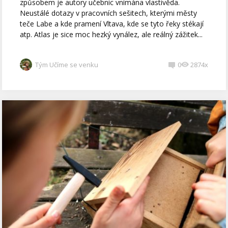
způsobem je autory učebnic vnímána vlastivěda.
Neustálé dotazy v pracovních sešitech, kterými městy
teče Labe a kde pramení Vltava, kde se tyto řeky stékají
atp. Atlas je sice moc hezký vynález, ale reálný zážitek...
Tým Učíme se venku
0
2874x