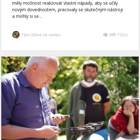
měly možnost realizovat vlastní nápady, aby se učily
novým dovednostem, pracovaly se skutečným nástroji
a mohly si se...
Tým Učíme se venku
0
7122x