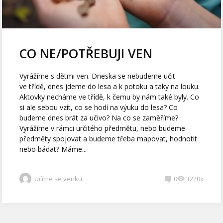
CO NE/POTŘEBUJI VEN
Vyrážíme s dětmi ven. Dneska se nebudeme učit
ve třídě, dnes jdeme do lesa a k potoku a taky na louku.
Aktovky necháme ve třídě, k čemu by nám také byly. Co
si ale sebou vzít, co se hodí na výuku do lesa? Co
budeme dnes brát za učivo? Na co se zaměříme?
Vyrážíme v rámci určitého předmětu, nebo budeme
předměty spojovat a budeme třeba mapovat, hodnotit
nebo bádat? Máme...
Učíme se venku
0
3220x