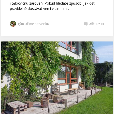
i tělocvičnu zároveň. Pokud hledáte způsob, jak děti
pravidelně dostávat ven i v zimním...
Tým Učíme se venku
0
1751x