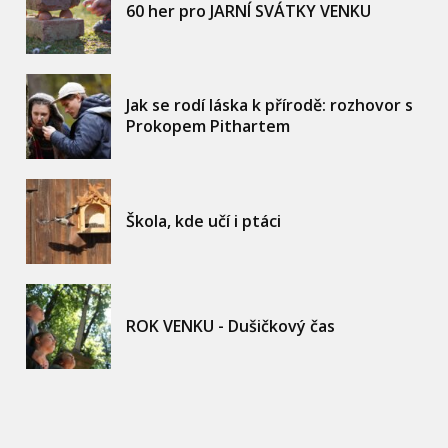
60 her pro JARNÍ SVÁTKY VENKU
Jak se rodí láska k přírodě: rozhovor s
Prokopem Pithartem
Škola, kde učí i ptáci
ROK VENKU - Dušičkový čas