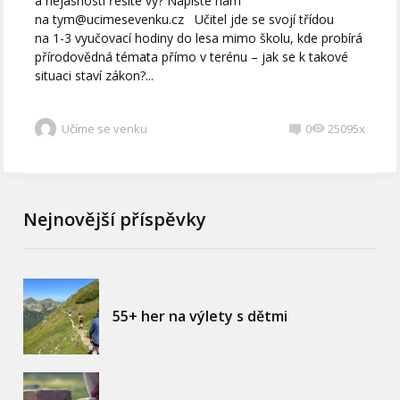
a nejasnosti řešíte vy? Napište nám
na tym@ucimesevenku.cz Učitel jde se svojí třídou
na 1-3 vyučovací hodiny do lesa mimo školu, kde probírá
přírodovědná témata přímo v terénu – jak se k takové
situaci staví zákon?...
Učíme se venku
0
25095x
Nejnovější příspěvky
55+ her na výlety s dětmi