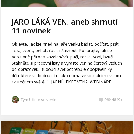
JARO LÁKÁ VEN, aneb shrnutí
11 novinek
Objevte, jak lze hned na jaře venku bádat, počítat, psát
i číst, tvořit, běhat, řádit i žasnout. Pozorujte, jak se
postupně příroda zazelenává, pučí, roste, voní, bzučí.
Stáhněte si pracovní listy a vyrazte ven na čerstvý vzduch
od obrazovek. Budoucí svět potřebuje obojživelníky –
děti, které se budou cítit jako doma ve virtuálním i v tom
skutečném světě. 1. JARNÍ LEKCE VEN2. WEBINÁŘE...
Tým Učíme se venku
0
4849x