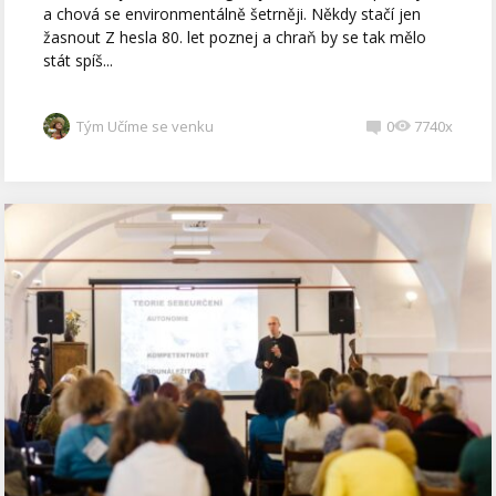
a chová se environmentálně šetrněji. Někdy stačí jen
žasnout Z hesla 80. let poznej a chraň by se tak mělo
stát spíš...
Tým Učíme se venku
0
7740x