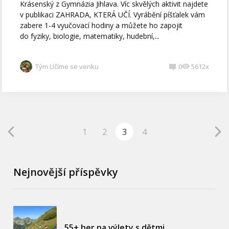
Krásenský z Gymnázia Jihlava. Víc skvělých aktivit najdete
v publikaci ZAHRADA, KTERÁ UČÍ. Vyrábění píšťalek vám
zabere 1-4 vyučovací hodiny a můžete ho zapojit
do fyziky, biologie, matematiky, hudební,...
Tým Učíme se venku
0
5612x
1
2
3
4
Nejnovější příspěvky
55+ her na výlety s dětmi