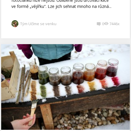
fotočlánku níže nejsou. Oblíbené jsou určovací klíče
ve formě „vějířku“. Lze jich sehnat mnoho na různá...
Tým Učíme se venku
0
7446x