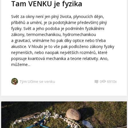
Tam VENKU je fyzika
Svět za okny není jen plný života, plynoucích dějin,
příběhů a umění, je (a podotýkáme především) plný
fyziky. Svět a jeho podoba je podmíněn fyzikálními
zákony, termomechanikou, hydromechanikou
a gravitací, vnímáme ho pak díky optice nebo třeba
akustice. V hloubi je to vše pak podloženo zákony fyziky
nejmenších, nebo naopak největších rozměrů, které
popisuje kvantová mechanika a teorie relativity. Ano,
můžeme...
Tým Učíme se venku
0
6910x