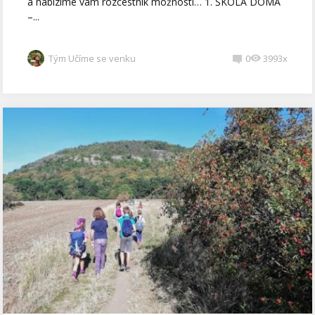
a nabízíme vám rozcestník možností… 1. ŠKOLA DOMA
–...
Tým Učíme se venku
0
3993x