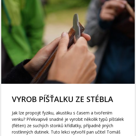
VYROB PÍŠŤALKU ZE STÉBLA
Jak lze propojit fyziku, akustiku s časem a tvořením
venku? Překvapivě snadné je vyrobit několik typů píšťalek
(fléten) ze suchých stonků křídlatky, případně jiných
rostlinných dutinek. Tuto lekci vytvořil pan učitel Tomáš