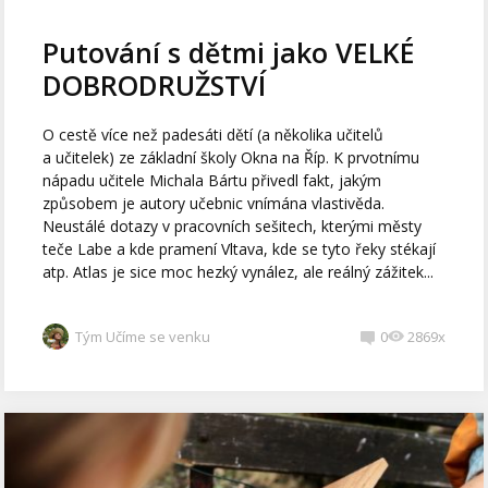
Putování s dětmi jako VELKÉ
DOBRODRUŽSTVÍ
O cestě více než padesáti dětí (a několika učitelů
a učitelek) ze základní školy Okna na Říp. K prvotnímu
nápadu učitele Michala Bártu přivedl fakt, jakým
způsobem je autory učebnic vnímána vlastivěda.
Neustálé dotazy v pracovních sešitech, kterými městy
teče Labe a kde pramení Vltava, kde se tyto řeky stékají
atp. Atlas je sice moc hezký vynález, ale reálný zážitek...
Tým Učíme se venku
0
2869x