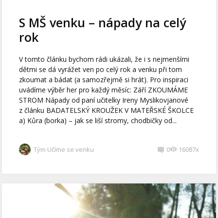
S MŠ venku – nápady na celý
rok
V tomto článku bychom rádi ukázali, že i s nejmenšími
dětmi se dá vyrážet ven po celý rok a venku při tom
zkoumat a bádat (a samozřejmě si hrát). Pro inspiraci
uvádíme výběr her pro každý měsíc: Září ZKOUMÁME
STROM Nápady od paní učitelky Ireny Myslikovjanové
z článku BADATELSKÝ KROUŽEK V MATEŘSKÉ ŠKOLCE
a) Kůra (borka) – jak se liší stromy, chodbičky od...
Tým Učíme se venku
0
16087x