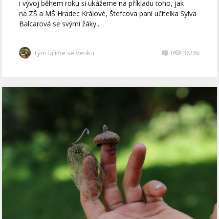
i vývoj během roku si ukážeme na příkladu toho, jak
na ZŠ a MŠ Hradec Králové, Štefcova paní učitelka Sylva
Balcarová se svými žáky...
Tým Učíme se venku
0
3618x