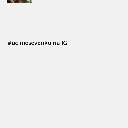
#ucimesevenku na IG