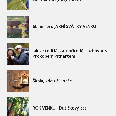
60 her pro JARNÍ SVÁTKY VENKU
Jak se rodí láska k přírodě: rozhovor s
Prokopem Pithartem
Škola, kde učí i ptáci
ROK VENKU - Dušičkový čas