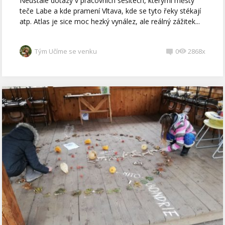
Neustálé dotazy v pracovních sešitech, kterými městy
teče Labe a kde pramení Vltava, kde se tyto řeky stékají
atp. Atlas je sice moc hezký vynález, ale reálný zážitek...
Tým Učíme se venku
0
2868x