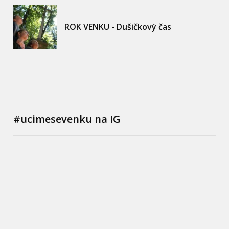
ROK VENKU - Dušičkový čas
#ucimesevenku na IG