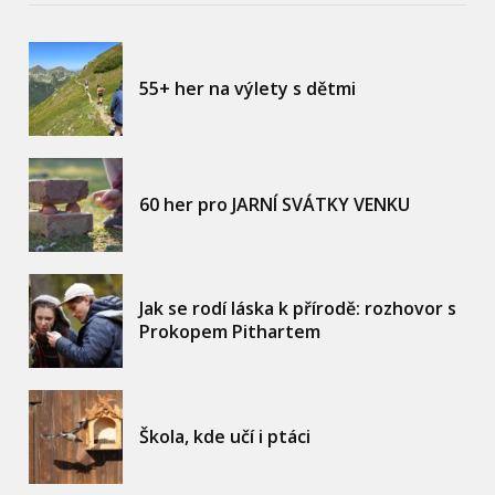
55+ her na výlety s dětmi
60 her pro JARNÍ SVÁTKY VENKU
Jak se rodí láska k přírodě: rozhovor s
Prokopem Pithartem
Škola, kde učí i ptáci