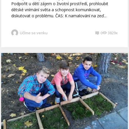
Podpořit u dětí zájem o životní prostředí, prohloubit
dětské vnímání světa a schopnost komunikovat,
diskutovat o problému. ČAS: K namalování na zeď...
Učíme se venku
0
3829x