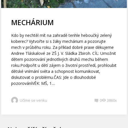
MECHÁRIUM
Kdo by nechtěl mít na zahradě tenhle heboučký zelený
koberec? Vytvořte si s žáky mechárium a pozorujte
mech v průběhu roku. Za příklad dobré praxe děkujeme
Andree Tláskalové ze ZŠ J. V. Sládka Zbiroh. CÍL: Umožnit
dětem pozorování jednotlivých druhů mechu během
roku.Podpořit u dětí zájem o životní prostředí, prohloubit
dětské vnímání světa a schopnost komunikovat,
diskutovat o problému.ČAS: Jde o dlouhodobé
pozorováníVĚK: MŠ, 1....
Učíme se venku
0
3860x