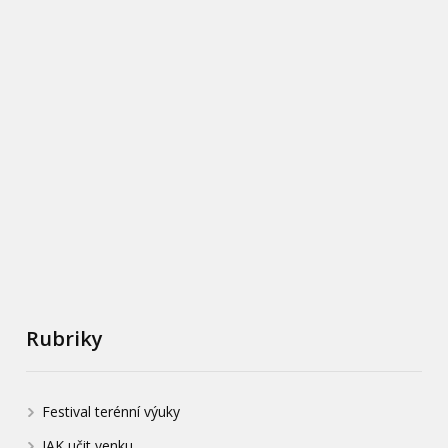
Rubriky
Festival terénní výuky
JAK učit venku