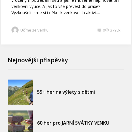
vrozeným potřebám dětí a jak je můžeme naplňovat při
venkovní výuce. A jak to vše převést do praxe?
Vyzkoušeli jsme si i několik venkovních aktivit...
Učíme se venku
0
3798x
Nejnovější příspěvky
55+ her na výlety s dětmi
60 her pro JARNÍ SVÁTKY VENKU