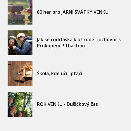
60 her pro JARNÍ SVÁTKY VENKU
Jak se rodí láska k přírodě: rozhovor s
Prokopem Pithartem
Škola, kde učí i ptáci
ROK VENKU - Dušičkový čas