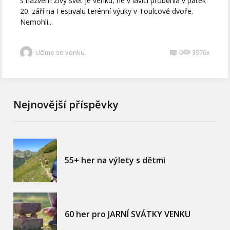
s názvem Živý svět je venku, ne v lavici proběhla v pátek
20. září na Festivalu terénní výuky v Toulcově dvoře.
Nemohli...
Učíme se venku
0
3976x
Nejnovější příspěvky
55+ her na výlety s dětmi
60 her pro JARNÍ SVÁTKY VENKU