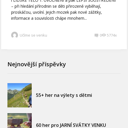
i LIDSKÉ TĚLO 1. UVOLNĚNÍ a pak LEPŠÍ SOUSTŘEDĚNÍ
– při hledání přírodnin se děti přirozeně vyběhají,
proskáčou, uvolní. Jejich mozek pak nové zážitky,
informace a souvislosti chápe mnohem...
Učíme se venku
0
5774x
Nejnovější příspěvky
55+ her na výlety s dětmi
60 her pro JARNÍ SVÁTKY VENKU