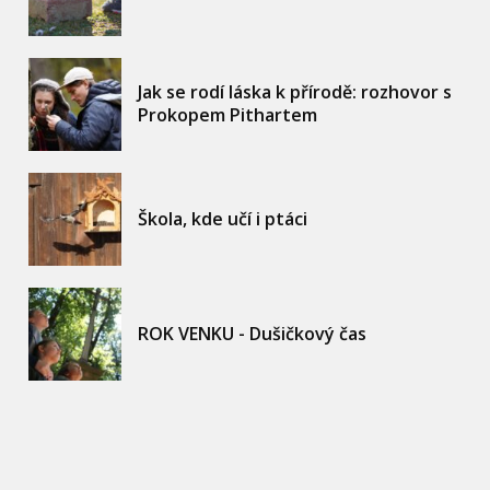
Jak se rodí láska k přírodě: rozhovor s
Prokopem Pithartem
Škola, kde učí i ptáci
ROK VENKU - Dušičkový čas