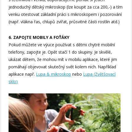
jednoduchý dětský mikroskop (lze koupit za cca 200,-) a tím
venku otestovat základní práci s mikroskopem i pozorování
(např. vlákna řas, chlupů zvířat, průsvitné části rostlin atd.)
6. ZAPOJTE MOBILY A FOŤÁKY
Pokud můžete ve výuce používat s dětmi chytré mobilní
telefony, zapojte je. Opět stačí 1 do skupiny. Je skvělé,
ukázat dětem, že mohou mít v mobilu aplikace, které jim
pomáhají objevovat skutečný svět kolem nich. Například
aplikace např.
Lupa & mikroskop
nebo
Lupa (Zvětšovací
sklo)