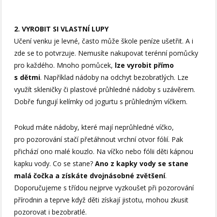
2. VYROBIT SI VLASTNÍ LUPY
Učení venku je levné, často může škole peníze ušetřit. A i
zde se to potvrzuje. Nemusíte nakupovat terénní pomůcky
pro každého. Mnoho pomůcek,
lze vyrobit přímo
s dětmi
. Například nádoby na odchyt bezobratlých. Lze
využít skleničky či plastové průhledné nádoby s uzávěrem.
Dobře fungují kelímky od jogurtu s průhledným víčkem.
Pokud máte nádoby, které mají neprůhledné víčko,
pro pozorování stačí přetáhnout vrchní otvor fólií. Pak
přichází ono malé kouzlo. Na víčko nebo fólii děti kápnou
kapku vody. Co se stane?
Ano z kapky vody se stane
malá čočka a získáte dvojnásobné zvětšení
.
Doporučujeme s třídou nejprve vyzkoušet při pozorování
přírodnin a teprve když děti získají jistotu, mohou zkusit
pozorovat i bezobratlé.