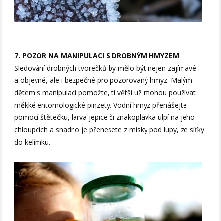
7. POZOR NA MANIPULACI S DROBNÝM HMYZEM
Sledování drobných tvorečků by mělo být nejen zajímavé
a objevné, ale i bezpečné pro pozorovaný hmyz. Malým
dětem s manipulací pomožte, ti větší už mohou používat
měkké entomologické pinzety. Vodní hmyz přenášejte
pomocí štětečku, larva jepice či znakoplavka ulpí na jeho
chloupcích a snadno je přenesete z misky pod lupy, ze síťky
do kelímku.