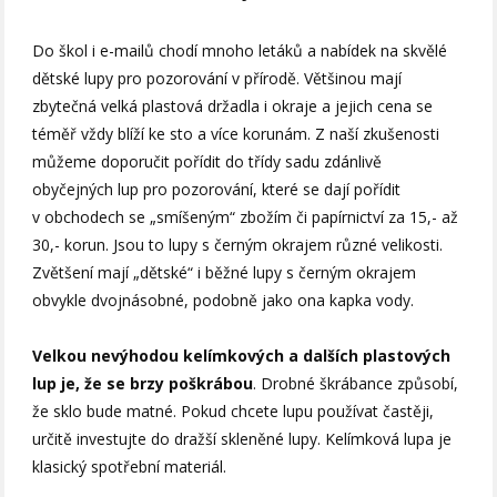
Do škol i e-mailů chodí mnoho letáků a nabídek na skvělé
dětské lupy pro pozorování v přírodě. Většinou mají
zbytečná velká plastová držadla i okraje a jejich cena se
téměř vždy blíží ke sto a více korunám. Z naší zkušenosti
můžeme doporučit pořídit do třídy sadu zdánlivě
obyčejných lup pro pozorování, které se dají pořídit
v obchodech se „smíšeným“ zbožím či papírnictví za 15,- až
30,- korun. Jsou to lupy s černým okrajem různé velikosti.
Zvětšení mají „dětské“ i běžné lupy s černým okrajem
obvykle dvojnásobné, podobně jako ona kapka vody.
Velkou nevýhodou kelímkových a dalších plastových
lup je, že se brzy poškrábou
. Drobné škrábance způsobí,
že sklo bude matné. Pokud chcete lupu používat častěji,
určitě investujte do dražší skleněné lupy. Kelímková lupa je
klasický spotřební materiál.