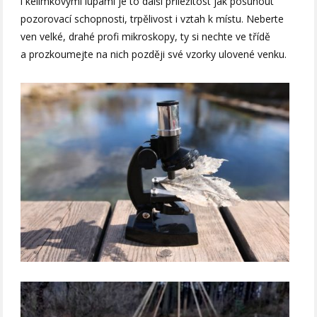
i kelímkovými lupami je to další příležitost jak posunout
pozorovací schopnosti, trpělivost i vztah k místu. Neberte
ven velké, drahé profi mikroskopy, ty si nechte ve třídě
a prozkoumejte na nich později své vzorky ulovené venku.