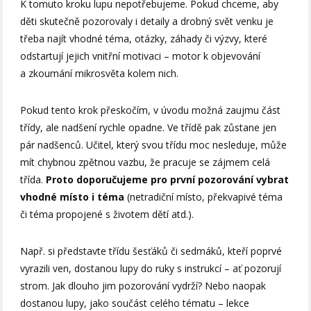
K tomuto kroku lupu nepotřebujeme. Pokud chceme, aby
děti skutečně pozorovaly i detaily a drobný svět venku je
třeba najít vhodné téma, otázky, záhady či výzvy, které
odstartují jejich vnitřní motivaci – motor k objevování
a zkoumání mikrosvěta kolem nich.
Pokud tento krok přeskočím, v úvodu možná zaujmu část
třídy, ale nadšení rychle opadne. Ve třídě pak zůstane jen
pár nadšenců. Učitel, který svou třídu moc nesleduje, může
mít chybnou zpětnou vazbu, že pracuje se zájmem celá
třída.
Proto doporučujeme pro první pozorování vybrat
vhodné místo i téma
(netradiční místo, překvapivé téma
či téma propojené s životem dětí atd.).
Např. si představte třídu šesťáků či sedmáků, kteří poprvé
vyrazili ven, dostanou lupy do ruky s instrukcí – ať pozorují
strom. Jak dlouho jim pozorování vydrží? Nebo naopak
dostanou lupy, jako součást celého tématu – lekce