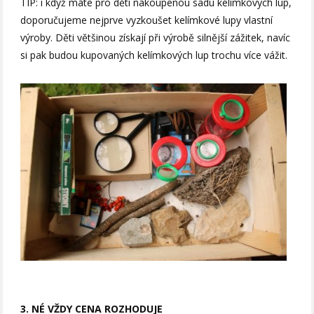
TIP: i když máte pro děti nakoupenou sadu kelímkových lup,
doporučujeme nejprve vyzkoušet kelímkové lupy vlastní
výroby. Děti většinou získají při výrobě silnější zážitek, navíc
si pak budou kupovaných kelímkových lup trochu více vážit.
3. NÉ VŽDY CENA ROZHODUJE