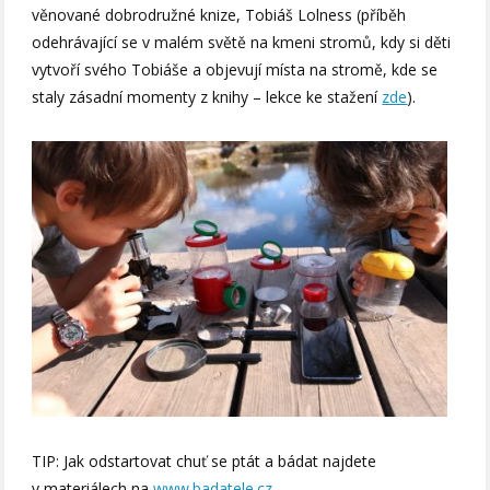
věnované dobrodružné knize, Tobiáš Lolness (příběh
odehrávající se v malém světě na kmeni stromů, kdy si děti
vytvoří svého Tobiáše a objevují místa na stromě, kde se
staly zásadní momenty z knihy – lekce ke stažení
zde
).
TIP: Jak odstartovat chuť se ptát a bádat najdete
v materiálech na
www.badatele.cz