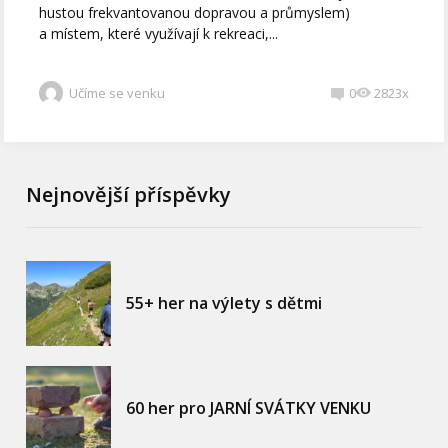
hustou frekvantovanou dopravou a průmyslem)
a místem, které využívají k rekreaci,...
Učíme se venku
0
2823x
Nejnovější příspěvky
55+ her na výlety s dětmi
60 her pro JARNÍ SVÁTKY VENKU