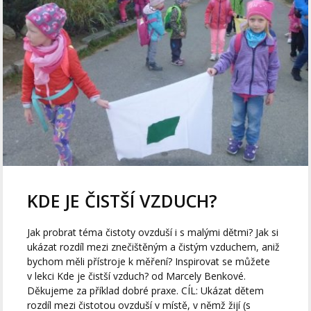
KDE JE ČISTŠÍ VZDUCH?
Jak probrat téma čistoty ovzduší i s malými dětmi? Jak si
ukázat rozdíl mezi znečištěným a čistým vzduchem, aniž
bychom měli přístroje k měření? Inspirovat se můžete
v lekci Kde je čistší vzduch? od Marcely Benkové.
Děkujeme za příklad dobré praxe. CÍL: Ukázat dětem
rozdíl mezi čistotou ovzduší v místě, v němž žijí (s