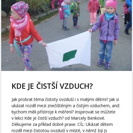
KDE JE ČISTŠÍ VZDUCH?
Jak probrat téma čistoty ovzduší i s malými dětmi? Jak si
ukázat rozdíl mezi znečištěným a čistým vzduchem, aniž
bychom měli přístroje k měření? Inspirovat se můžete
v lekci Kde je čistší vzduch? od Marcely Benkové.
Děkujeme za příklad dobré praxe. CÍL: Ukázat dětem
rozdíl mezi čistotou ovzduší v místě, v němž žijí (s