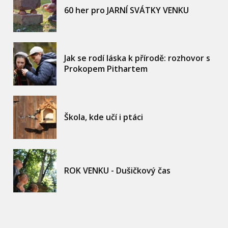
60 her pro JARNÍ SVÁTKY VENKU
Jak se rodí láska k přírodě: rozhovor s
Prokopem Pithartem
Škola, kde učí i ptáci
ROK VENKU - Dušičkový čas