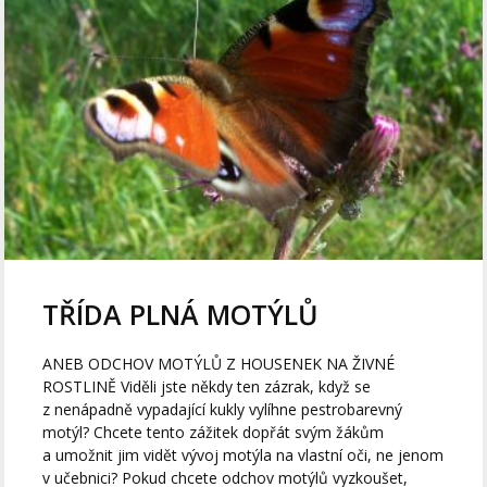
TŘÍDA PLNÁ MOTÝLŮ
ANEB ODCHOV MOTÝLŮ Z HOUSENEK NA ŽIVNÉ
ROSTLINĚ Viděli jste někdy ten zázrak, když se
z nenápadně vypadající kukly vylíhne pestrobarevný
motýl? Chcete tento zážitek dopřát svým žákům
a umožnit jim vidět vývoj motýla na vlastní oči, ne jenom
v učebnici? Pokud chcete odchov motýlů vyzkoušet,