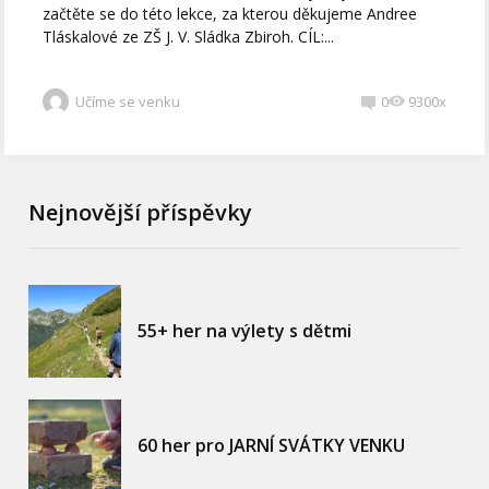
začtěte se do této lekce, za kterou děkujeme Andree
Tláskalové ze ZŠ J. V. Sládka Zbiroh. CÍL:...
Učíme se venku
0
9300x
Nejnovější příspěvky
55+ her na výlety s dětmi
60 her pro JARNÍ SVÁTKY VENKU