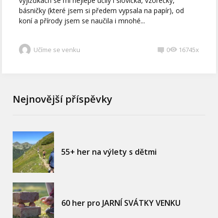
vyjížďkách se mi nejlépe učily i slovíčka, vzorečky,
básničky (které jsem si předem vypsala na papír), od
koní a přírody jsem se naučila i mnohé...
Učíme se venku
0
16745x
Nejnovější příspěvky
55+ her na výlety s dětmi
60 her pro JARNÍ SVÁTKY VENKU