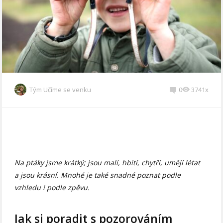
Tým Učíme se venku
0
3741x
Na ptáky jsme krátký; jsou malí, hbití, chytří, umějí létat
a jsou krásní. Mnohé je také snadné poznat podle
vzhledu i podle zpěvu.
Jak si poradit s pozorováním