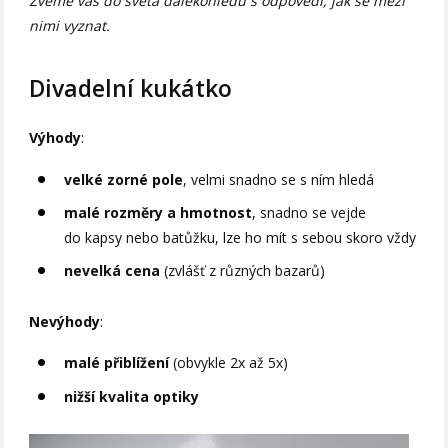
Zveme vás do světa dalekohledů s odpovědí, jak se mezi
nimi vyznat.
Divadelní kukátko
Výhody
:
velké zorné pole
, velmi snadno se s ním hledá
malé rozměry a hmotnost
, snadno se vejde
do kapsy nebo batůžku, lze ho mít s sebou skoro vždy
nevelká cena
(zvlášť z různých bazarů)
Nevýhody
:
malé přiblížení
(obvykle 2x až 5x)
nižší kvalita optiky