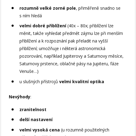
rozumně velké zorné pole
, přiměřeně snadno se
s ním hledá
velmi dobré přiblížení
(40x – 80x; přiblížení lze
měnit, takže vyhledat předmět zájmu lze při menším
přiblížení a k rozpoznání pak přeladit na vyšší
přiblížení; umožňuje i některá astronomická
pozorování, například Jupiterovy a Saturnovy měsíce,
Saturnovy prstence, oblačné pásy na Jupiteru, fáze
Venuše…)
u slušných přístrojů
velmi kvalitní optika
Nevýhody
:
zranitelnost
delší nastavení
velmi vysoká cena
(u rozumně použitelných