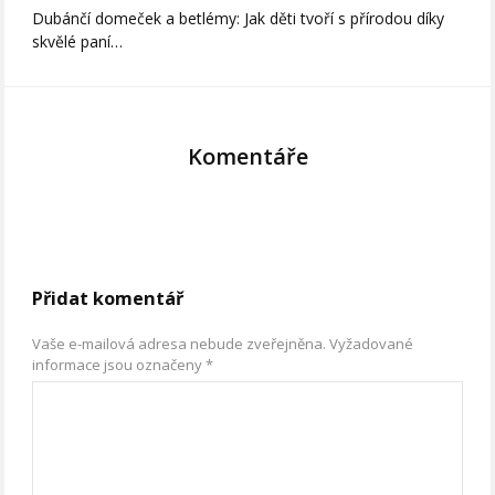
Dubánčí domeček a betlémy: Jak děti tvoří s přírodou díky
skvělé paní…
Komentáře
Přidat komentář
Vaše e-mailová adresa nebude zveřejněna.
Vyžadované
informace jsou označeny
*