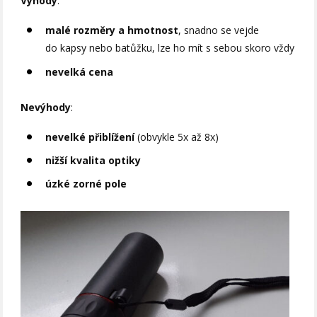
Výhody
:
malé rozměry a hmotnost
, snadno se vejde
do kapsy nebo batůžku, lze ho mít s sebou skoro vždy
nevelká cena
Nevýhody
:
nevelké přiblížení
(obvykle 5x až 8x)
nižší kvalita optiky
úzké zorné pole