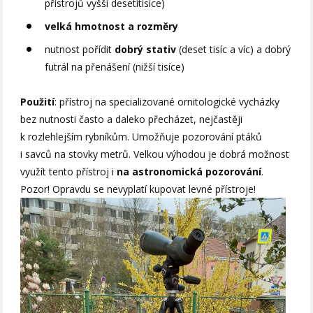
přístrojů vyšší desetitisíce)
velká hmotnost a rozměry
nutnost pořídit
dobrý stativ
(deset tisíc a víc) a dobrý
futrál na přenášení (nižší tisíce)
Použití
: přístroj na specializované ornitologické vycházky
bez nutnosti často a daleko přecházet, nejčastěji
k rozlehlejším rybníkům. Umožňuje pozorování ptáků
i savců na stovky metrů. Velkou výhodou je dobrá možnost
využít tento přístroj i
na astronomická pozorování
.
Pozor! Opravdu se nevyplatí kupovat levné přístroje!