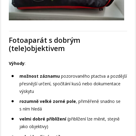
Fotoaparát s dobrým
(tele)objektivem
Výhody
:
možnost záznamu
pozorovaného ptactva a pozdější
přesnější určení, spočítání kusů nebo dokumentace
výskytu
rozumně velké zorné pole
, přiměřeně snadno se
s ním hledá
velmi dobré přiblížení
(přiblížení lze měnit, stejně
jako objektivy)