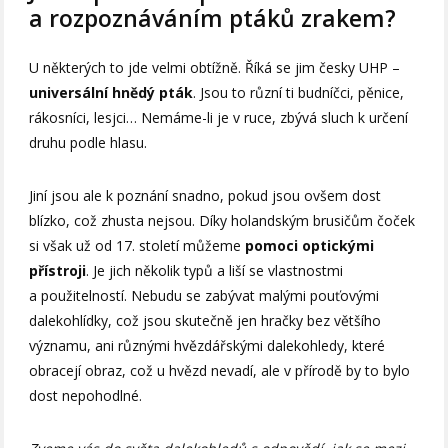
a rozpoznáváním ptáků zrakem?
U některých to jde velmi obtížně. Říká se jim česky UHP –
universální hnědý pták
. Jsou to různí ti budníčci, pěnice,
rákosníci, lesjci… Nemáme-li je v ruce, zbývá sluch k určení
druhu podle hlasu.
Jiní jsou ale k poznání snadno, pokud jsou ovšem dost
blízko, což zhusta nejsou. Díky holandským brusičům čoček
si však už od 17. století můžeme
pomoci optickými
přístroji
. Je jich několik typů a liší se vlastnostmi
a použitelností. Nebudu se zabývat malými pouťovými
dalekohlídky, což jsou skutečně jen hračky bez většího
významu, ani různými hvězdářskými dalekohledy, které
obracejí obraz, což u hvězd nevadí, ale v přírodě by to bylo
dost nepohodlné.