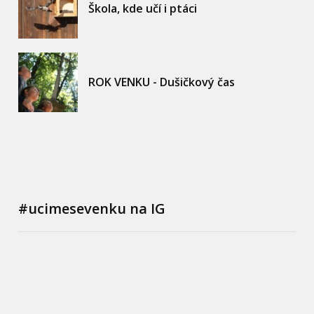
Škola, kde učí i ptáci
ROK VENKU - Dušičkový čas
#ucimesevenku na IG