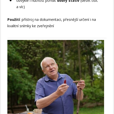
obvykle i nutnost pořídit
dobrý stativ
(deset tisíc
a víc)
Použití
: přístroj na dokumentaci, přesnější určení i na
kvalitní snímky ke zveřejnění