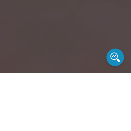
Podrobnější popisy
aktivit a fotopřílohy