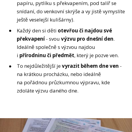
papíru, pytlíku s překvapením, pod talíř se
snídaní, do venkovní skrýše a vy jistě vymyslíte
ještě veselejší kulišárny).
Každý den si děti
otevřou či najdou své
překvapení
- svou
výzvu pro dnešní den
.
Ideálně společně s výzvou najdou
i
přírodninu či předmět
, který je pozve ven.
To nejdůležitější je
vyrazit během dne ven
-
na krátkou procházku, nebo ideálně
na pořádnou průzkumnou výpravu, kde
zdoláte výzvu daného dne.