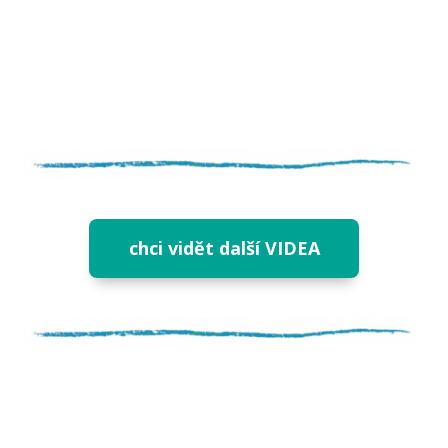
chci vidět další VIDEA