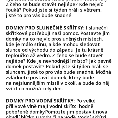
Z čeho se bude stavět nejlépe? Kde nejvíc
fouká? Pokud jste si týden hráli s větrem,
jistě to pro vás bude snadné.
DOMKY PRO SLUNEČNÉ SKŘÍTKY:
I sluneční
skřítkové potřebují naši pomoc. Postavte jim
domky na co nejvíc prosluněných místech,
kde je málo stínu, a kde mohou sledovat
slunce od východu do západu. Je tu krásně
teploučko až vedro. Z čeho se bude stavět
nejlépe? Kde je nevhodnější místo? Jak pevně
domek postavit? Pokud jste si týden hráli se
sluncem, jistě to pro vás bude snadné. Možná
zvládnete postavit domek, který bude
na nejslunnějším místě v okolí, a bude do něj
svítit co možná celý den.
DOMKY PRO VODNÍ SKŘÍTKY:
Po velké
přílivové vlně mají vodní skřítci hodně
pobořené domkyPomozte jim postavit nová
obydlí blízko u vody či na vodě. Vodní skřítci