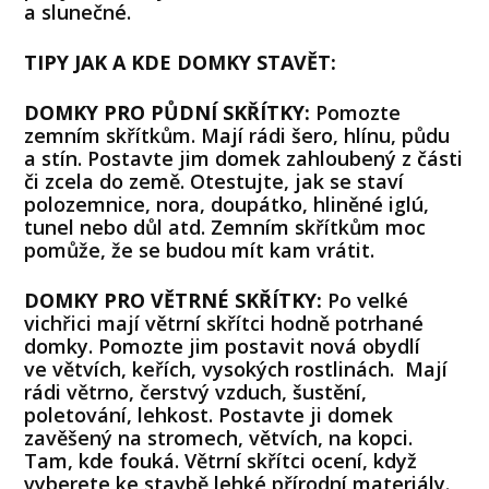
a slunečné.
TIPY JAK A KDE DOMKY STAVĚT:
DOMKY PRO PŮDNÍ SKŘÍTKY:
Pomozte
zemním skřítkům. Mají rádi šero, hlínu, půdu
a stín. Postavte jim domek zahloubený z části
či zcela do země. Otestujte, jak se staví
polozemnice, nora, doupátko, hliněné iglú,
tunel nebo důl atd. Zemním skřítkům moc
pomůže, že se budou mít kam vrátit.
DOMKY PRO VĚTRNÉ SKŘÍTKY:
Po velké
vichřici mají větrní skřítci hodně potrhané
domky. Pomozte jim postavit nová obydlí
ve větvích, keřích, vysokých rostlinách. Mají
rádi větrno, čerstvý vzduch, šustění,
poletování, lehkost. Postavte ji domek
zavěšený na stromech, větvích, na kopci.
Tam, kde fouká. Větrní skřítci ocení, když
vyberete ke stavbě lehké přírodní materiály.