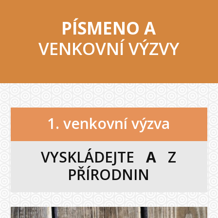
PÍSMENO A
VENKOVNÍ VÝZVY
1. venkovní výzva
VYSKLÁDEJTE
A
Z
PŘÍRODNIN