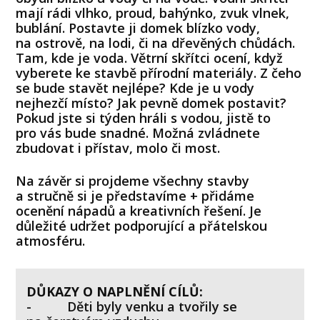
mají rádi vlhko, proud, bahýnko, zvuk vlnek,
bublání. Postavte ji domek blízko vody,
na ostrově, na lodi, či na dřevěných chůdách.
Tam, kde je voda. Větrní skřítci ocení, když
vyberete ke stavbě přírodní materiály. Z čeho
se bude stavět nejlépe? Kde je u vody
nejhezčí místo? Jak pevně domek postavit?
Pokud jste si týden hráli s vodou, jistě to
pro vás bude snadné. Možná zvládnete
zbudovat i přístav, molo či most.
Na závěr si projdeme všechny stavby
a stručně si je představíme + přidáme
ocenění nápadů a kreativních řešení. Je
důležité udržet podporující a přátelskou
atmosféru.
DŮKAZY O NAPLNĚNÍ CÍLŮ:
- Děti byly venku a tvořily se