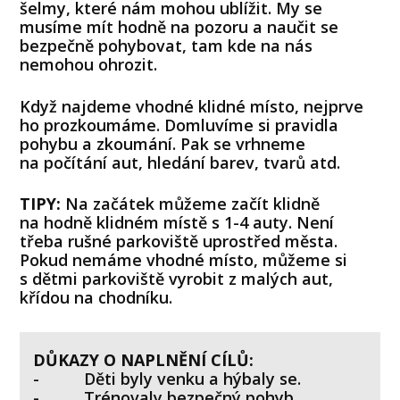
šelmy, které nám mohou ublížit. My se
musíme mít hodně na pozoru a naučit se
bezpečně pohybovat, tam kde na nás
nemohou ohrozit.
Když najdeme vhodné klidné místo, nejprve
ho prozkoumáme. Domluvíme si pravidla
pohybu a zkoumání. Pak se vrhneme
na počítání aut, hledání barev, tvarů atd.
TIPY:
Na začátek můžeme začít klidně
na hodně klidném místě s 1-4 auty. Není
třeba rušné parkoviště uprostřed města.
Pokud nemáme vhodné místo, můžeme si
s dětmi parkoviště vyrobit z malých aut,
křídou na chodníku.
DŮKAZY O NAPLNĚNÍ CÍLŮ:
- Děti byly venku a hýbaly se.
- Trénovaly bezpečný pohyb