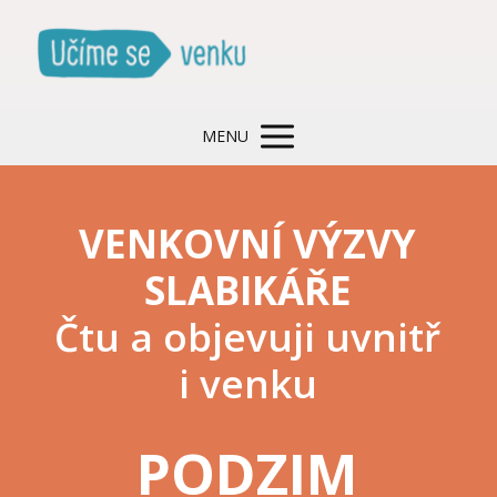
MENU
VENKOVNÍ VÝZVY
SLABIKÁŘE
Čtu a objevuji uvnitř
i venku
PODZIM