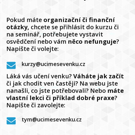
Pokud máte
organizační či finanční
otázky,
chcete se přihlásit do kurzu či
na seminář, potřebujete vystavit
osvědčení nebo vám
něco nefunguje
?
Napište či volejte:
kurzy@ucimesevenku.cz
Láká vás učení venku?
Váháte jak
začít
či jak chodit ven častěji? Na webu jste
nanašli, co jste potřebovali? Nebo
máte
vlastní lekci či příklad dobré praxe
?
Napište či zavolejte:
tym@ucimesevenku.cz