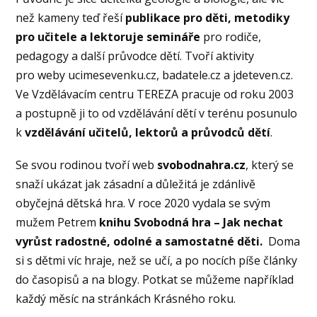
než kameny teď řeší
publikace pro děti, metodiky
pro učitele a lektoruje semináře
pro rodiče,
pedagogy a další průvodce dětí. Tvoří aktivity
pro weby ucimesevenku.cz, badatele.cz a jdeteven.cz.
Ve Vzdělávacím centru TEREZA pracuje od roku 2003
a postupně ji to od vzdělávání dětí v terénu posunulo
k
vzdělávání učitelů, lektorů a průvodců dětí
.
Se svou rodinou tvoří web
svobodnahra.cz
, který se
snaží ukázat jak zásadní a důležitá je zdánlivě
obyčejná dětská hra. V roce 2020 vydala se svým
mužem Petrem
knihu Svobodná hra – Jak nechat
vyrůst radostné, odolné a samostatné děti.
Doma
si s dětmi víc hraje, než se učí, a po nocích píše články
do časopisů a na blogy. Potkat se můžeme například
každý měsíc na stránkách Krásného roku.