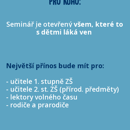
PRO KOHO:
Seminář je otevřený
všem
, které to
s dětmi láká ven
Největší přínos bude mít pro:
- učitele 1. stupně ZŠ
- učitele 2. st. ZŠ (přírod. předměty)
- lektory volného času
- rodiče a prarodiče