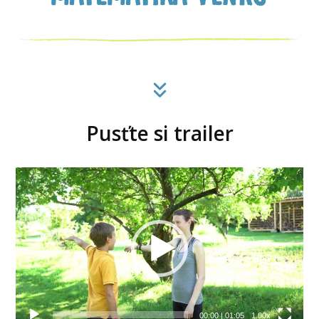
Pusťte si trailer
Video
přehrávač
00:00
|
01:05
1.00x