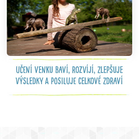
učení venku baví, rozvíjí, zlepšuje
výsledky a posiluje celkové zdraví