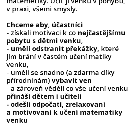
matemetiky. Učit ji venku v pohybu,
v praxi, všemi smysly.
Chceme aby, účastníci
- získali motivaci k co
nejčastějšímu
pobytu s dětmi venku
,
-
uměli odstranit překážky,
které
jim brání v častém učení matiky
venku,
- uměli se snadno (a zdarma díky
přírodninám)
vybavit ven
- a zároveň věděli co vše učení venku
přináší dětem i učiteli
- odešli odpočatí, zrelaxovaní
a motivovaní k učení matematiky
venku