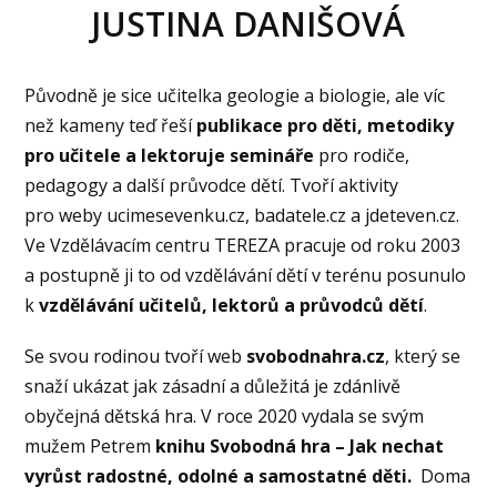
JUSTINA DANIŠOVÁ
Původně je sice učitelka geologie a biologie, ale víc
než kameny teď řeší
publikace pro děti, metodiky
pro učitele a lektoruje semináře
pro rodiče,
pedagogy a další průvodce dětí. Tvoří aktivity
pro weby ucimesevenku.cz, badatele.cz a jdeteven.cz.
Ve Vzdělávacím centru TEREZA pracuje od roku 2003
a postupně ji to od vzdělávání dětí v terénu posunulo
k
vzdělávání učitelů, lektorů a průvodců dětí
.
Se svou rodinou tvoří web
svobodnahra.cz
, který se
snaží ukázat jak zásadní a důležitá je zdánlivě
obyčejná dětská hra. V roce 2020 vydala se svým
mužem Petrem
knihu Svobodná hra – Jak nechat
vyrůst radostné, odolné a samostatné děti.
Doma