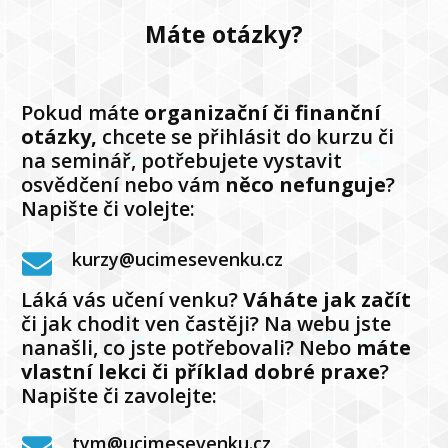
Máte otázky?
Pokud máte
organizační či finanční
otázky,
chcete se přihlásit do kurzu či
na seminář, potřebujete vystavit
osvědčení nebo vám
něco nefunguje
?
Napište či volejte:
kurzy@ucimesevenku.cz
Láká vás učení venku?
Váháte jak
začít
či jak chodit ven častěji? Na webu jste
nanašli, co jste potřebovali? Nebo
máte
vlastní lekci či příklad dobré praxe
?
Napište či zavolejte:
tym@ucimesevenku.cz