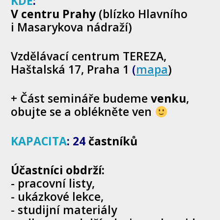
KDE
:
V centru Prahy
(blízko Hlavního
i Masarykova nádraží)
Vzdělávací centrum TEREZA,
Haštalská 17, Praha 1
(
mapa
)
+ Část semináře budeme
venku
,
obujte se a oblékněte ven
KAPACITA
:
24
častníků
Účastníci obdrží:
-
pracovní listy,
- ukázkové lekce,
- studijní materiály