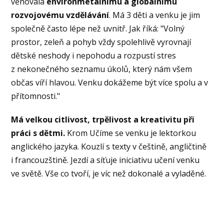
věnovala
environmetálnímu a globálnímu
rozvojovému vzdělávání
. Má 3 děti a venku je jim
společně často lépe než uvnitř. Jak říká: "Volný
prostor, zeleň a pohyb vždy spolehlivě vyrovnají
dětské neshody i nepohodu a rozpustí stres
z nekonečného seznamu úkolů, který nám všem
občas víří hlavou. Venku dokážeme být více spolu a v
přítomnosti."
Má velkou citlivost, trpělivost a kreativitu při
práci s dětmi.
Krom Učíme se venku je lektorkou
anglického jazyka. Kouzlí s texty v češtině, angličtině
i francouzštině. Jezdí a síťuje iniciativu učení venku
ve světě. Vše co tvoří, je víc než dokonalé a vyladěné.