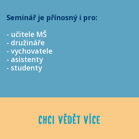
Seminář je přínosný i pro:
- učitele MŠ
- družináře
- vychovatele
- asistenty
- studenty
CHCI VĚDĚT VÍCE