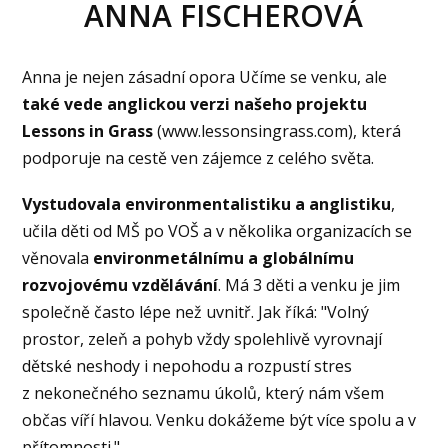
ANNA FISCHEROVÁ
Anna je nejen zásadní opora Učíme se venku, ale
také
vede anglickou verzi našeho projektu
Lessons in Grass
(www.lessonsingrass.com), která
podporuje na cestě ven zájemce z celého světa.
Vystudovala environmentalistiku a anglistiku
,
učila děti od MŠ po VOŠ a v několika organizacích se
věnovala
environmetálnímu a globálnímu
rozvojovému vzdělávání
. Má 3 děti a venku je jim
společně často lépe než uvnitř. Jak říká: "Volný
prostor, zeleň a pohyb vždy spolehlivě vyrovnají
dětské neshody i nepohodu a rozpustí stres
z nekonečného seznamu úkolů, který nám všem
občas víří hlavou. Venku dokážeme být více spolu a v
přítomnosti."