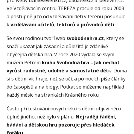
pro weby ucimesevenku.cz, badatele.cz a jdeteven.cz.
Ve Vzdělávacím centru TEREZA pracuje od roku 2003
a postupně ji to od vzdělávání dětí v terénu posunulo
k
vzdělávání učitelů, lektorů a průvodců dětí
.
Se svou rodinou tvoří web
svobodnahra.cz
, který se
snaží ukázat jak zásadní a důležitá je zdánlivě
obyčejná dětská hra. V roce 2020 vydala se svým
mužem Petrem
knihu Svobodná hra – Jak nechat
vyrůst radostné, odolné a samostatné děti.
Doma
si s dětmi víc hraje, než se učí, a po nocích píše články
do časopisů a na blogy. Potkat se můžeme například
každý měsíc na stránkách Krásného roku.
Často při testování nových lekcí s dětmi objeví něco
úplně jiného, než bylo v plánu.
Nejraději řádění,
bádání a dětskou hru pozoruje přes hledáček
foťáku.
.