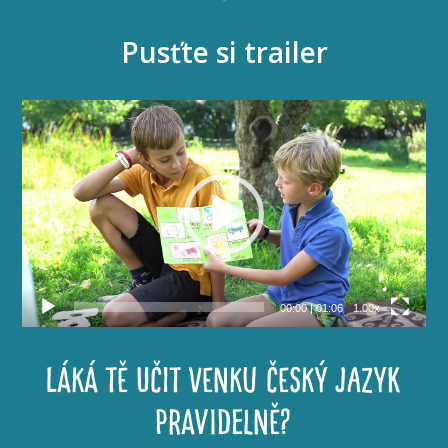
Pusťte si trailer
Video
přehrávač
00:00
|
01:06
1.00x
LÁKÁ TĚ UČIT VENKU ČESKÝ JAZYK
PRAVIDELNĚ?