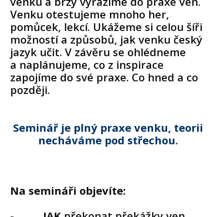
venku a brzy vyrazíme do praxe ven.
Venku otestujeme mnoho her,
pomůcek, lekcí. Ukážeme si celou šíři
možností a způsobů, jak venku český
jazyk učit. V závěru se ohlédneme
a naplánujeme, co z inspirace
zapojíme do své praxe. Co hned a co
později.
Seminář je plný praxe venku, teorii
necháváme pod střechou.
Na semináři objevíte:
-
JAK
překonat překážky ven,