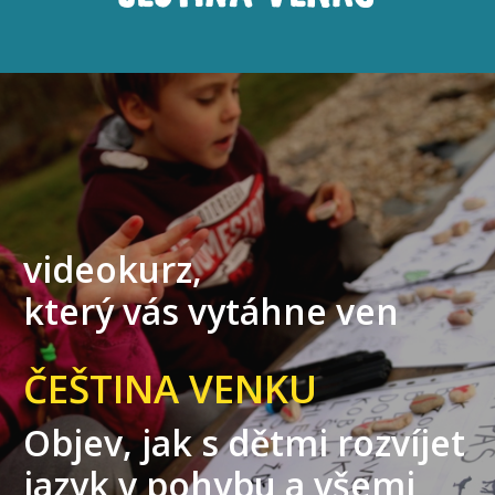
videokurz,
který vás vytáhne ven
ČEŠTINA VENKU
Objev, jak s dětmi rozvíjet
jazyk v pohybu a všemi