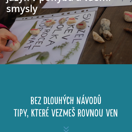
smysly
BEZ DLOUHÝCH NÁVODŮ
TIPY, KTERÉ VEZMEŠ ROVNOU VEN