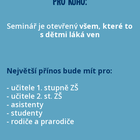
PRO KOHO:
Seminář je otevřený
všem
, které to
s dětmi láká ven
Největší přínos bude mít pro:
- učitele 1. stupně ZŠ
- učitele 2. st. ZŠ
- asistenty
- studenty
- rodiče a prarodiče