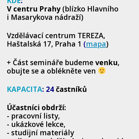
KDE
:
V centru Prahy
(blízko Hlavního
i Masarykova nádraží)
Vzdělávací centrum TEREZA,
Haštalská 17, Praha 1
(
mapa
)
+ Část semináře budeme
venku
,
obujte se a oblékněte ven
KAPACITA
:
24
častníků
Účastníci obdrží:
-
pracovní listy,
- ukázkové lekce,
- studijní materiály