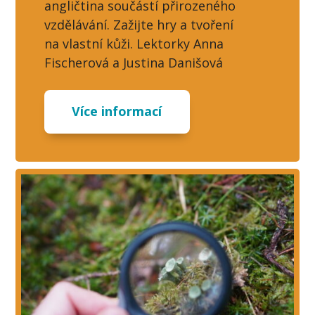
angličtina součástí přirozeného
vzdělávání. Zažijte hry a tvoření
na vlastní kůži. Lektorky Anna
Fischerová a Justina Danišová
Více informací