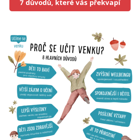
7 důvodů, které vás překvapí