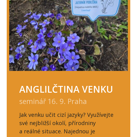
ANGLILČTINA VENKU
seminář 16. 9. Praha
Jak venku učit cizí jazyky? Využívejte
své nejbližší okolí, přírodniny
a reálné situace. Najednou je