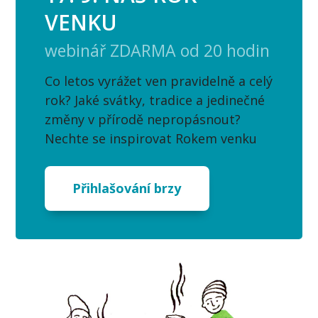
VENKU
webinář ZDARMA od 20 hodin
Co letos vyrážet ven pravidelně a celý
rok? Jaké svátky, tradice a jedinečné
změny v přírodě nepropásnout?
Nechte se inspirovat Rokem venku
Přihlašování brzy