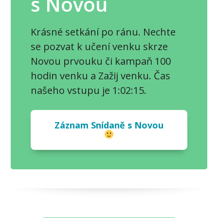
s Novou
Krásné setkání po ránu. Nechte
se pozvat k učení venku skrze
Novou prvouku či kampaň 100
hodin venku a Zažij venku. Čas
našeho vstupu je 1:02:15.
Záznam Snídaně s Novou