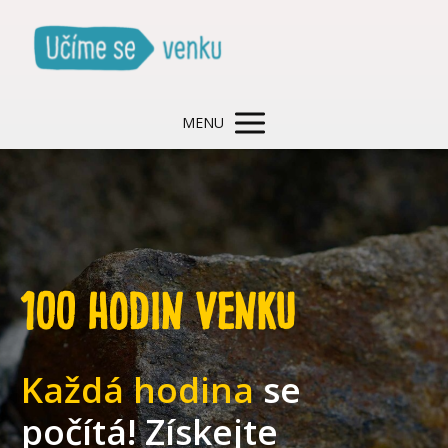
MENU
100 hodin venku
Každá hodina
se
počítá! Získejte