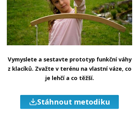
Vymyslete a sestavte prototyp funkční váhy
z klacíků. Zvažte v terénu na vlastní váze, co
je lehčí a co těžší.
Stáhnout metodiku