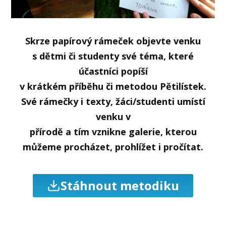
Skrze papírový rámeček objevte venku
s dětmi či studenty své téma, které
účastníci popíší
v krátkém příběhu či metodou Pětilístek.
Své rámečky i texty, žáci/studenti umístí
venku v
přírodě a tím vznikne galerie, kterou
můžeme procházet, prohlížet i pročítat.
Stáhnout metodiku